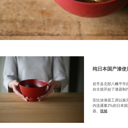
纯日本国产漆使
岩手县北部八幡平市
自古就开始了漆器制
安比涂漆器工房以振
内流通量2%的日本国
器。
视频