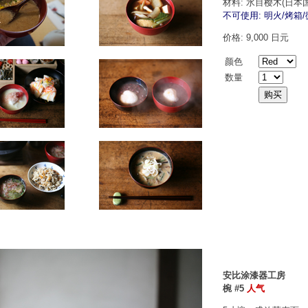
材料: 水目樱木(日本
不可使用: 明火/烤箱
价格: 9,000 日元
颜色
数量
安比涂漆器工房
椀 #5
人气