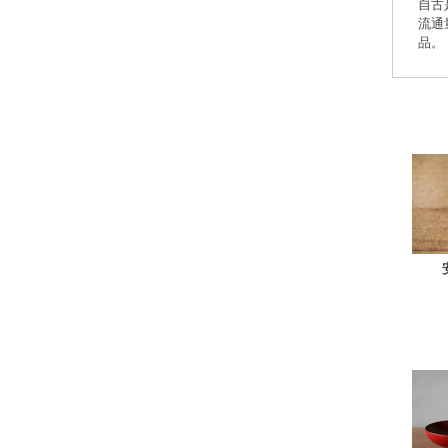
自古
流通
品。