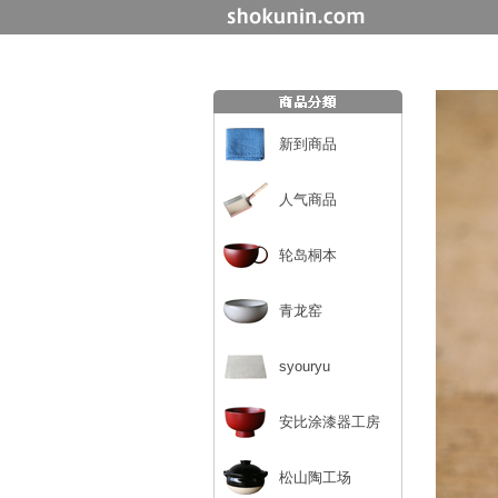
新到商品
人气商品
轮岛桐本
青龙窑
syouryu
安比涂漆器工房
松山陶工场