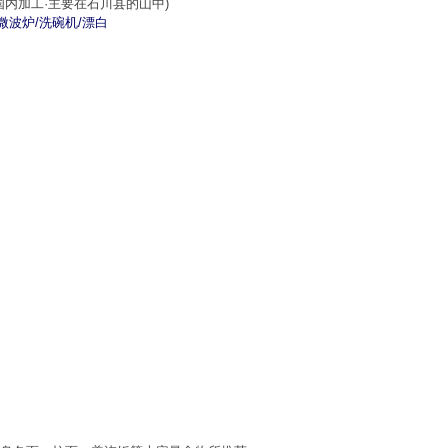
国内加工·主要在石川县的山中)
/微波炉/洗碗机/漂白