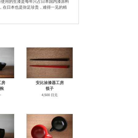
所使用的生漆是每年只占日本国内漆原料
器，在日本也是弥足珍贵，难得一见的精
工房
安比涂漆器工房
饭椀
筷子
~
4,500 日元