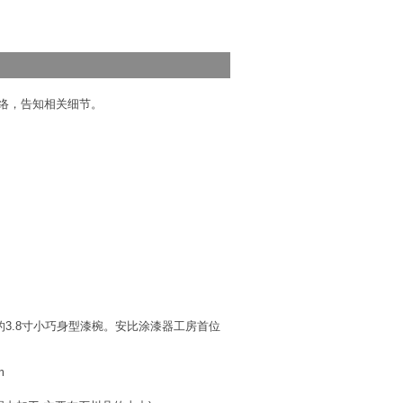
络，告知相关细节。
3.8寸小巧身型漆椀。安比涂漆器工房首位
m