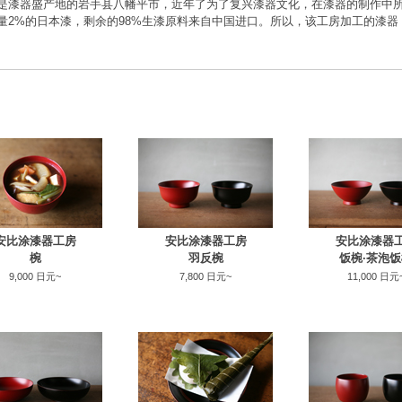
是漆器盛产地的岩手县八幡平市，近年了为了复兴漆器文化，在漆器的制作中
量2%的日本漆，剩余的98%生漆原料来自中国进口。所以，该工房加工的漆
安比涂漆器工房
安比涂漆器工房
安比涂漆器
椀
羽反椀
饭椀·茶泡
9,000 日元~
7,800 日元~
11,000 日元