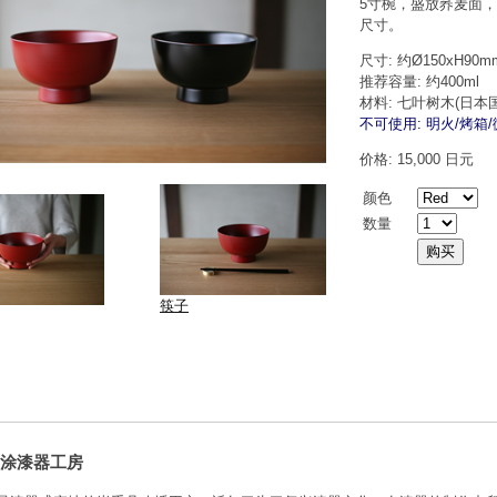
5寸椀，盛放荞麦面
尺寸。
尺寸: 约Ø150xH90m
推荐容量: 约400ml
材料: 七叶树木(日本
不可使用: 明火/烤箱
价格: 15,000 日元
颜色
数量
筷子
涂漆器工房