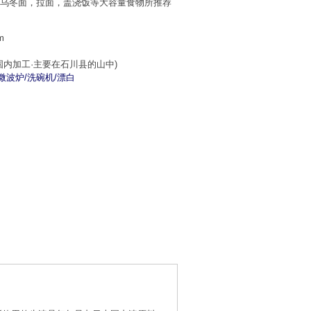
，乌冬面，拉面，盖浇饭等大容量食物所推荐
m
国内加工·主要在石川县的山中)
/微波炉/洗碗机/漂白