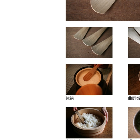
炖锅
曲圆