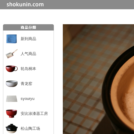
新到商品
人气商品
轮岛桐本
青龙窑
syouryu
安比涂漆器工房
松山陶工场