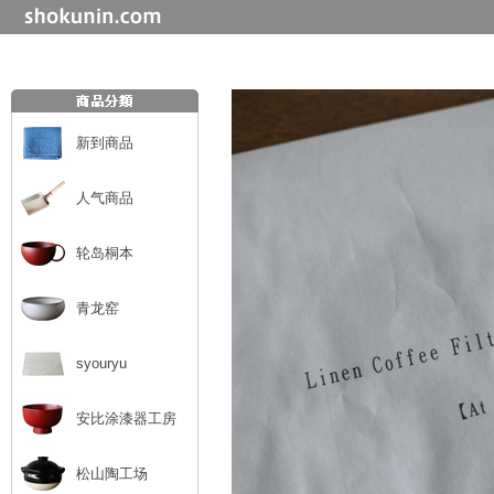
新到商品
人气商品
轮岛桐本
青龙窑
syouryu
安比涂漆器工房
松山陶工场