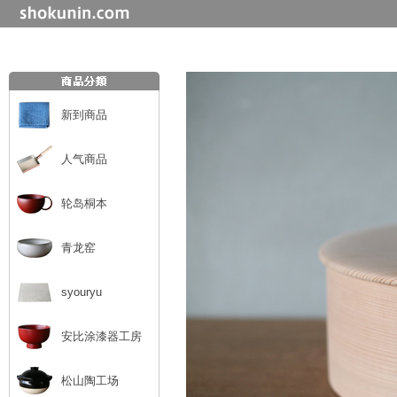
新到商品
人气商品
轮岛桐本
青龙窑
syouryu
安比涂漆器工房
松山陶工场