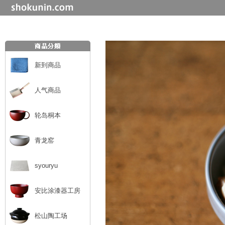
新到商品
人气商品
轮岛桐本
青龙窑
syouryu
安比涂漆器工房
松山陶工场