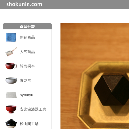
新到商品
人气商品
轮岛桐本
青龙窑
syouryu
安比涂漆器工房
松山陶工场