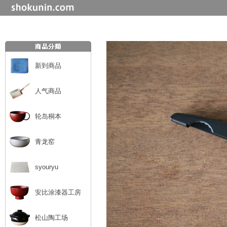
新到商品
人气商品
轮岛桐本
青龙窑
syouryu
安比涂漆器工房
松山陶工场