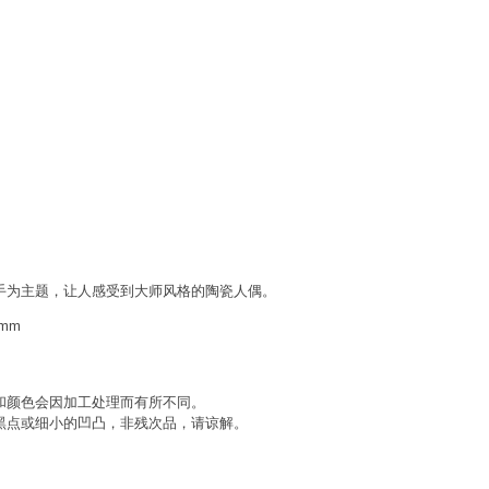
手为主题，让人感受到大师风格的陶瓷人偶。
3mm
和颜色会因加工处理而有所不同。
黑点或细小的凹凸，非残次品，请谅解。