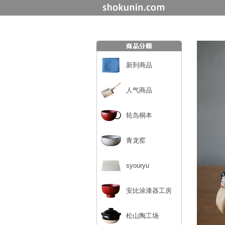
新到商品
人气商品
轮岛桐本
青龙窑
syouryu
安比涂漆器工房
松山陶工场