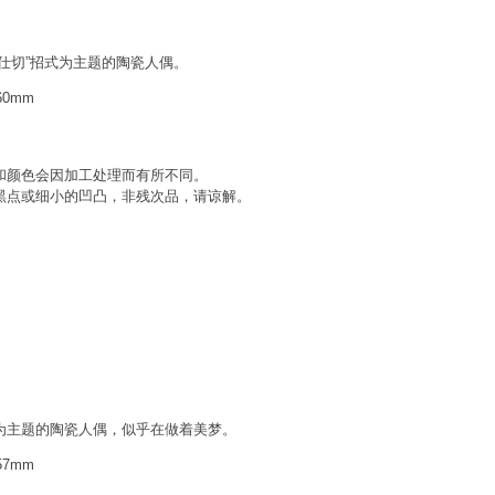
仕切”招式为主题的陶瓷人偶。
60mm
和颜色会因加工处理而有所不同。
黑点或细小的凹凸，非残次品，请谅解。
为主题的陶瓷人偶，似乎在做着美梦。
57mm