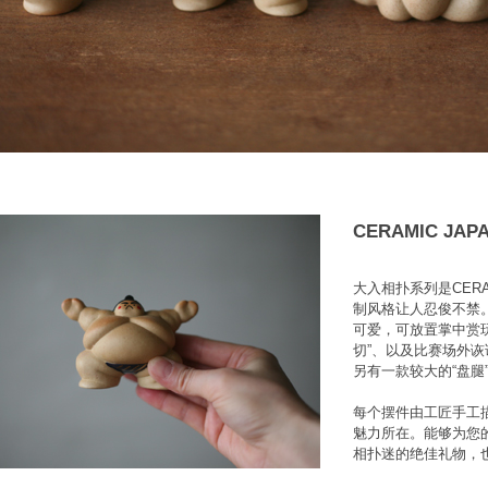
CERAMIC JA
大入相扑系列是CERA
制风格让人忍俊不禁
可爱，可放置掌中赏玩
切”、以及比赛场外诙
另有一款较大的“盘腿
每个摆件由工匠手工
魅力所在。能够为您
相扑迷的绝佳礼物，