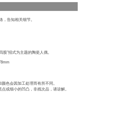
络，告知相关细节。
四股”招式为主题的陶瓷人偶。
78mm
和颜色会因加工处理而有所不同。
黑点或细小的凹凸，非残次品，请谅解。