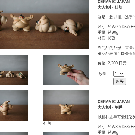
CERAMIC JAPAN
大入相扑 仕切
这是一款以相扑选手“
尺寸: 约W92xD57xH
重量: 约90g
材质: 炻器
※商品的外形、重量
※商品表面可能会有
价格: 2,200 日元
数量
CERAMIC JAPAN
大入相扑 午睡
以相扑选手可爱睡姿
仕切
尺寸: 约W80xD56xH
重量: 约90g