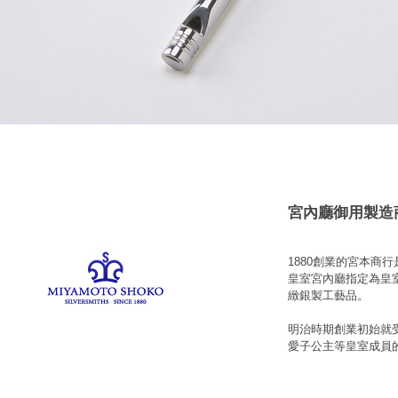
宮內廳御用製造
1880創業的宮本商
皇室宮內廳指定為皇
緻銀製工藝品。
明治時期創業初始就
愛子公主等皇室成員