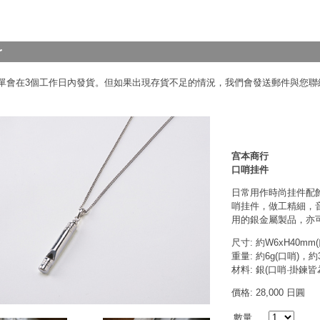
單會在3個工作日內發貨。但如果出現存貨不足的情況，我們會發送郵件與您聯
宫本商行
口哨挂件
日常用作時尚挂件配
哨挂件，做工精細，
用的銀金屬製品，亦
尺寸: 約W6xH40mm
重量: 約6g(口哨)，約
材料: 銀(口哨·掛鍊皆
價格: 28,000 日圓
數量