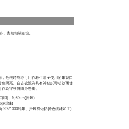
絡，告知相關細節。
飾，危機時刻亦可用作救生哨子使用的銀製口
音色明亮。自古被認為具有神秘試毒功效而使
可作為守護符隨身懸掛。
(口哨)，約60cm(掛鍊)
3g(掛鍊)
為925/1000純銀、掛鍊有做防變色鍍銠加工)