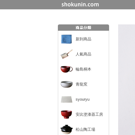
新到商品
人氣商品
輪島桐本
青龍窯
syouryu
安比塗漆器工房
松山陶工場