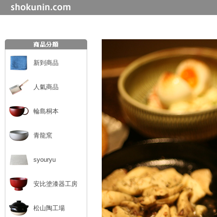
新到商品
人氣商品
輪島桐本
青龍窯
syouryu
安比塗漆器工房
松山陶工場