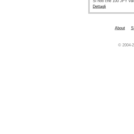
Si noti che 100 JPY va
Dettagli
About
S
© 2004-2