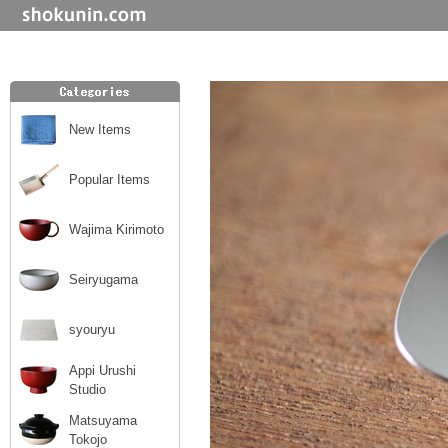
New Items
Popular Items
Wajima Kirimoto
Seiryugama
syouryu
Appi Urushi
Studio
Matsuyama
Tokojo