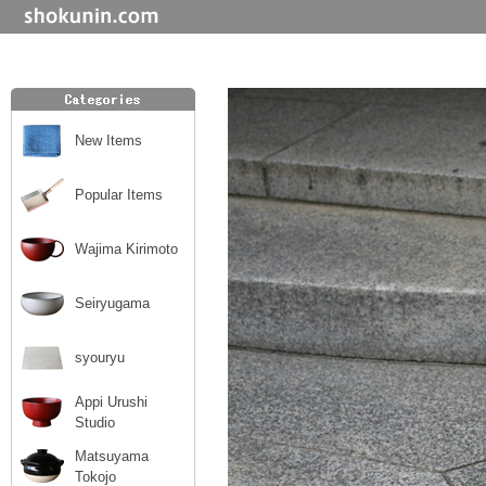
New Items
Popular Items
Wajima Kirimoto
Seiryugama
syouryu
Appi Urushi
Studio
Matsuyama
Tokojo