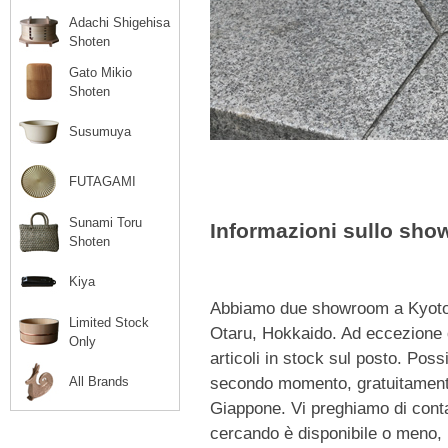
Adachi Shigehisa
Shoten
Gato Mikio
Shoten
Susumuya
FUTAGAMI
Sunami Toru
Informazioni sullo sh
Shoten
Kiya
Abbiamo due showroom a Kyoto,
Limited Stock
Otaru, Hokkaido. Ad eccezione d
Only
articoli in stock sul posto. Pos
All Brands
secondo momento, gratuitamente,
Giappone. Vi preghiamo di contat
cercando è disponibile o meno, p