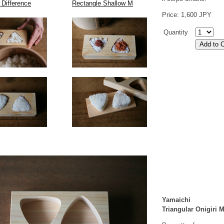
l Difference
Rectangle Shallow M
Price: 1,600 JPY
Quantity
Yamaichi
Triangular Onigiri 