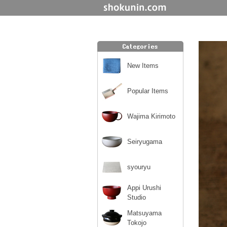
New Items
Popular Items
Wajima Kirimoto
Seiryugama
syouryu
Appi Urushi
Studio
Matsuyama
Tokojo