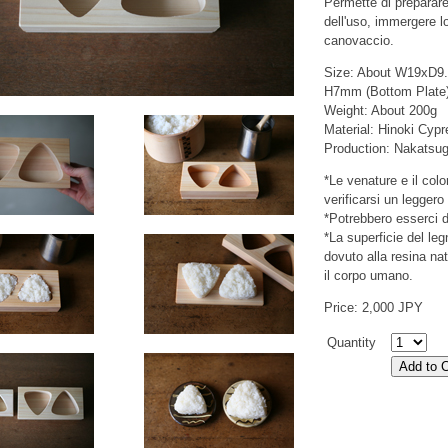
Permette di preparare
dell'uso, immergere 
canovaccio.
Size: About W19xD9.
H7mm (Bottom Plate
Weight: About 200g
Material: Hinoki Cyp
Production: Nakatsug
*Le venature e il colo
verificarsi un leggero 
*Potrebbero esserci d
*La superficie del le
dovuto alla resina na
il corpo umano.
Price: 2,000 JPY
Quantity