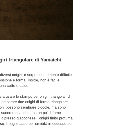
iri triangolare di Yamaichi
iversi onigiri, è sorprendentemente difficile
ensione e forma. Inoltre, non è facile
pena cotto e caldo.
e a usare lo stampo per onigiri triangolari di
 preparare due onigiri di forma triangolare
sioni possono sembrare piccole, ma sono
al sacco o quando si ha un po' di fame.
 cipresso giapponese, l'onigiri finito profuma
so. Il legno assorbe l'umidità in eccesso per