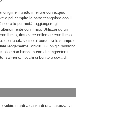
osi.
onigiri e il piatto inferiore con acqua,
e e poi riempite la parte triangolare con il
 è riempito per metà, aggiungere gli
o ulteriormente con il riso. Utilizzando un
mo il riso, rimuovere delicatamente il riso
 con le dita vicino al bordo tra lo stampo e
llare leggermente l'onigiri. Gli onigiri possono
plice riso bianco o con altri ingredienti
o, salmone, fiocchi di bonito o uova di
e subire ritardi a causa di una carenza, vi