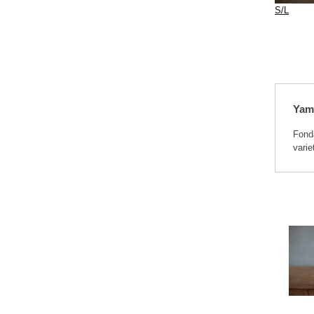
S/L
Yam
Fonda
varie