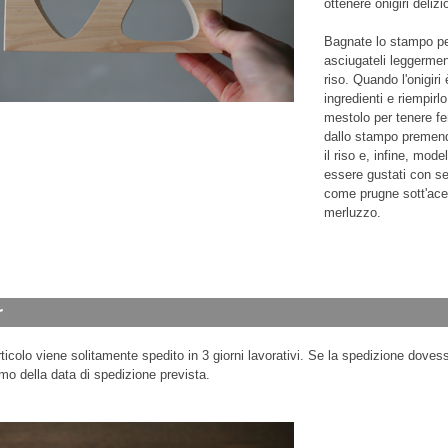
ottenere onigiri delizi
Bagnate lo stampo per 
asciugateli leggerment
riso. Quando l'onigiri
ingredienti e riempirl
mestolo per tenere fer
dallo stampo premendo
il riso e, infine, mode
essere gustati con sem
come prugne sott'acet
merluzzo.
ticolo viene solitamente spedito in 3 giorni lavorativi. Se la spedizione dovess
mo della data di spedizione prevista.