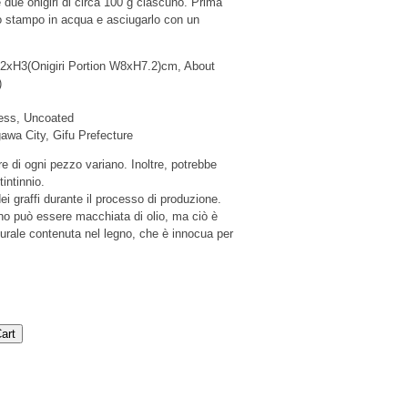
 due onigiri di circa 100 g ciascuno. Prima
lo stampo in acqua e asciugarlo con un
2xH3(Onigiri Portion W8xH7.2)cm, About
)
ress, Uncoated
awa City, Gifu Prefecture
re di ogni pezzo variano. Inoltre, potrebbe
tintinnio.
ei graffi durante il processo di produzione.
gno può essere macchiata di olio, ma ciò è
turale contenuta nel legno, che è innocua per