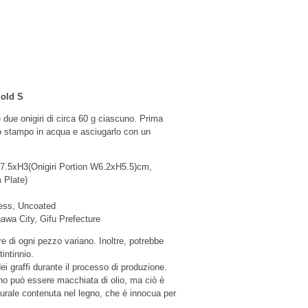
Mold S
 due onigiri di circa 60 g ciascuno. Prima
lo stampo in acqua e asciugarlo con un
7.5xH3(Onigiri Portion W6.2xH5.5)cm,
 Plate)
ress, Uncoated
awa City, Gifu Prefecture
re di ogni pezzo variano. Inoltre, potrebbe
tintinnio.
ei graffi durante il processo di produzione.
gno può essere macchiata di olio, ma ciò è
turale contenuta nel legno, che è innocua per