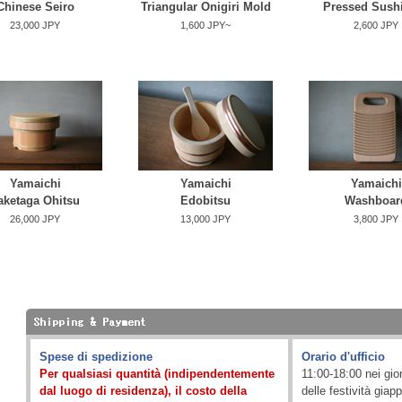
Chinese Seiro
Triangular Onigiri Mold
Pressed Sush
23,000 JPY
1,600 JPY~
2,600 JPY
Yamaichi
Yamaichi
Yamaichi
aketaga Ohitsu
Edobitsu
Washboar
26,000 JPY
13,000 JPY
3,800 JPY
Spese di spedizione
Orario d'ufficio
Per qualsiasi quantità (indipendentemente
11:00-18:00 nei gior
dal luogo di residenza), il costo della
delle festività giap