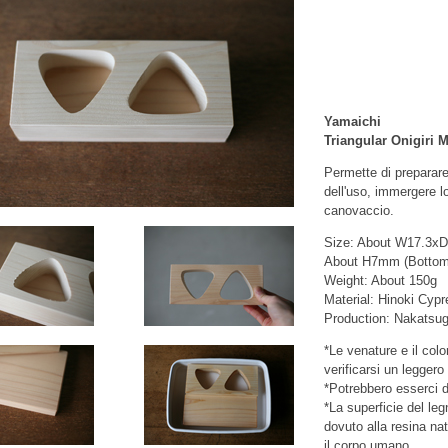
Yamaichi
Triangular Onigiri 
Permette di preparare
dell'uso, immergere 
canovaccio.
Size: About W17.3xD
About H7mm (Bottom
Weight: About 150g
Material: Hinoki Cyp
Production: Nakatsug
*Le venature e il colo
verificarsi un leggero 
*Potrebbero esserci d
*La superficie del le
dovuto alla resina na
il corpo umano.