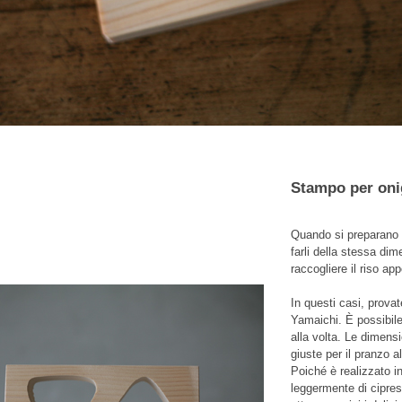
Stampo per onig
Quando si preparano d
farli della stessa dim
raccogliere il riso ap
In questi casi, provat
Yamaichi. È possibile
alla volta. Le dimen
giuste per il pranzo 
Poiché è realizzato in
leggermente di cipres