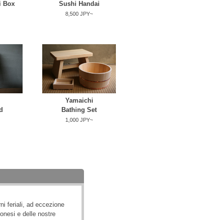
i Box
Sushi Handai
8,500 JPY~
Yamaichi
d
Bathing Set
1,000 JPY~
ni feriali, ad eccezione
ponesi e delle nostre