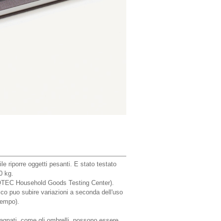
ile riporre oggetti pesanti. E stato testato
0 kg.
 QTEC Household Goods Testing Center).
ico puo subire variazioni a seconda dell'uso
tempo).
bagnati, come gli ombrelli, possono essere