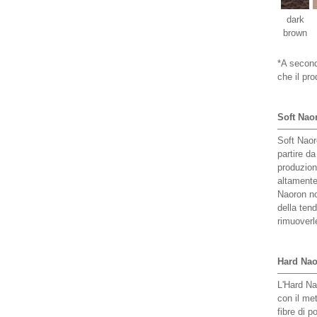
dark
brown
*A seconda
che il pr
Soft Nao
Soft Naor
partire da
produzion
altamente
Naoron no
della ten
rimuover
Hard Na
L'Hard Na
con il me
fibre di p