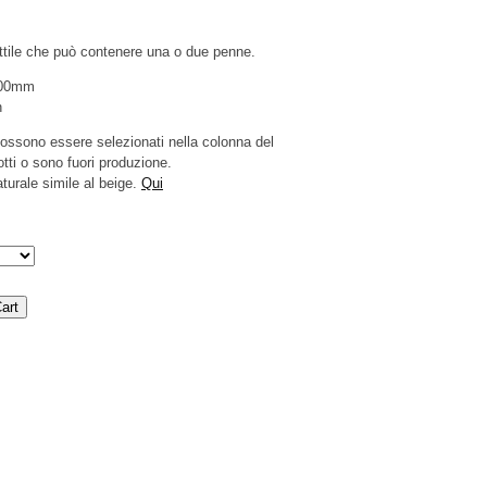
ttile che può contenere una o due penne.
200mm
n
 possono essere selezionati nella colonna del
tti o sono fuori produzione.
turale simile al beige.
Qui