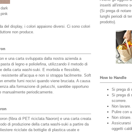
inseriti all'interno
dark
(Si prega di notare
pink
lunghi periodi di 
prodotto).
 del display, i colori appaiono diversi. Ci sono colori
oduttore non produce.
ron
on e una carta sviluppata dalla nostra azienda a
 pasta di legno e poliolefina, utilizzando il metodo di
e della carta washi-suki. E morbida e flessibile,
 resistente all'acqua e non si strappa facilmente. Soft
How to Handle
n emette fumi nocivi quando viene bruciata. A causa
denza alla formazione di pelucchi, sarebbe opportuno
Si prega di
le manualmente periodicamente.
Si prega di 
scorrere.
Non lavare.
oron
Pulire con 
Non stirare.
oron (fibra di PET riciclata Naoron) e una carta creata
Assicurarsi 
todo di produzione della carta washi-suki a partire da
oggetti caldi
oliestere riciclate da bottiglie di plastica usate e