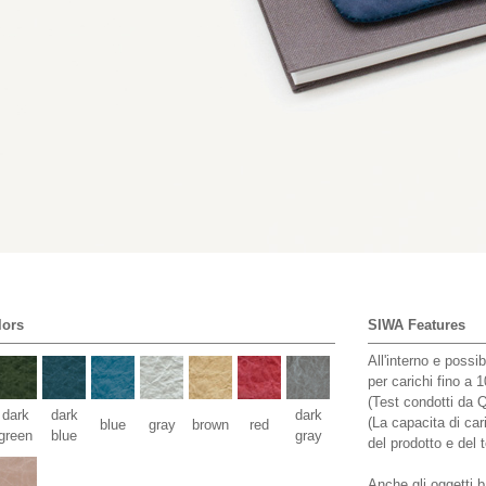
lors
SIWA Features
All'interno e possib
per carichi fino a 1
(Test condotti da
dark
dark
dark
(La capacita di car
blue
gray
brown
red
green
blue
gray
del prodotto e del 
Anche gli oggetti 