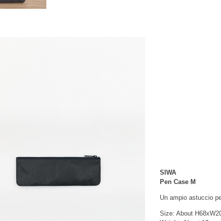
SIWA
Pen Case M
Un ampio astuccio pe
Size: About H68xW