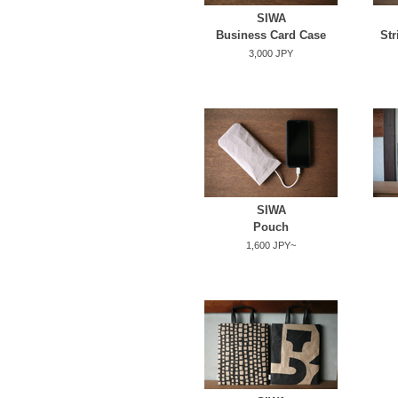
SIWA
Business Card Case
Str
3,000 JPY
SIWA
Pouch
1,600 JPY~