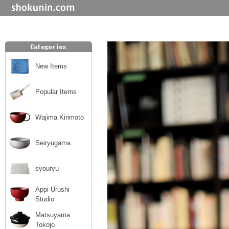
New Items
Popular Items
Wajima Kirimoto
Seiryugama
syouryu
Appi Urushi
Studio
Matsuyama
Tokojo