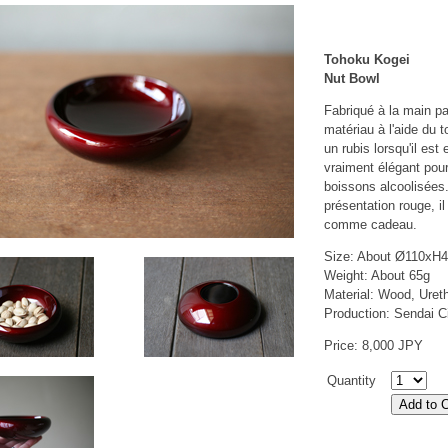
Tohoku Kogei
Nut Bowl
Fabriqué à la main p
matériau à l'aide du 
un rubis lorsqu'il est
vraiment élégant pou
boissons alcoolisées
présentation rouge, 
comme cadeau.
Size: About Ø110x
Weight: About 65g
Material: Wood, Uret
Production: Sendai Ci
Price: 8,000 JPY
Quantity