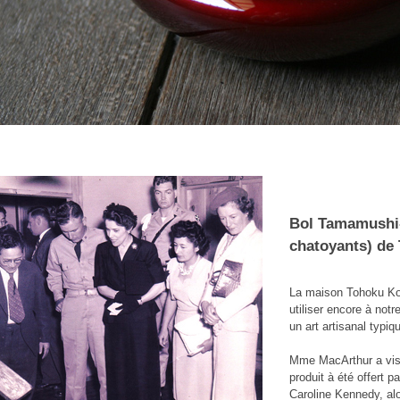
Bol Tamamushi-
chatoyants) de
La maison Tohoku Koge
utiliser encore à not
un art artisanal typiq
Mme MacArthur a vis
produit à été offert p
Caroline Kennedy, al