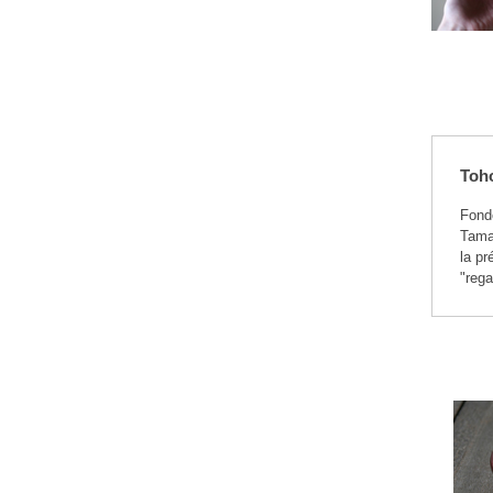
Toh
Fondé
Tamam
la pr
"rega