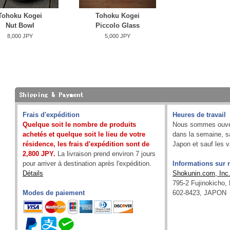
Tohoku Kogei
Tohoku Kogei
Nut Bowl
Piccolo Glass
8,000 JPY
5,000 JPY
Frais d'expédition
Heures de travail
Quelque soit le nombre de produits
Nous sommes ouver
achetés et quelque soit le lieu de votre
dans la semaine, sa
résidence, les frais d'expédition sont de
Japon et sauf les 
2,800 JPY.
La livraison prend environ 7 jours
pour arriver à destination après l'expédition.
Informations sur n
Détails
Shokunin.com, Inc
795-2 Fujinokicho,
Modes de paiement
602-8423, JAPON