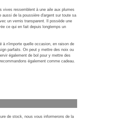
es vives ressemblent à une aile aux plumes
 aussi de la poussière d'argent sur toute sa
avec un vernis transparent. Il possède une
rvée ce qui en fait depuis longtemps un
sé à n'importe quelle occasion, en raison de
esign parfaits. On peut y mettre des noix ou
 servir également de bol pour y mettre des
e recommandons également comme cadeau.
pture de stock, nous vous informerons de la