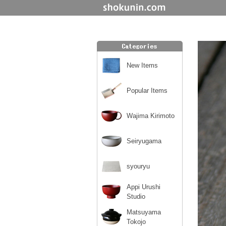
New Items
Popular Items
Wajima Kirimoto
Seiryugama
syouryu
Appi Urushi
Studio
Matsuyama
Tokojo