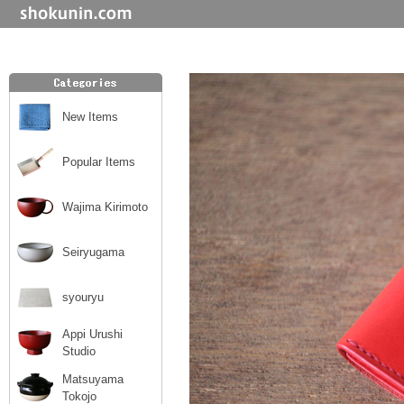
New Items
Popular Items
Wajima Kirimoto
Seiryugama
syouryu
Appi Urushi
Studio
Matsuyama
Tokojo