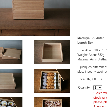
Matsuya Shikkiten
Lunch Box
Size: About 18.2x18
Weight: About 682g
Material: Ash (Uretha
*Quelques différences 
plus, il peut y avoir 
Price: 16,000 JPY
Quantity
*Sales wi
stock run
please pl
Si vous s