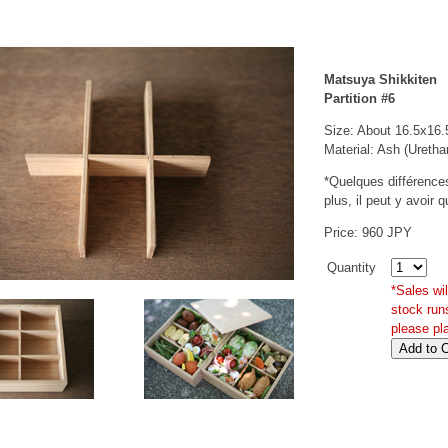
Matsuya Shikkiten
Partition #6
Size: About 16.5x16
Material: Ash (Uretha
*Quelques différences 
plus, il peut y avoir 
Price: 960 JPY
Quantity
*Sales wi
stock run
please pl