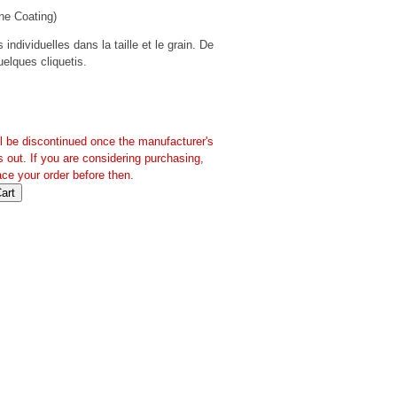
ne Coating)
individuelles dans la taille et le grain. De
quelques cliquetis.
ll be discontinued once the manufacturer's
s out. If you are considering purchasing,
ace your order before then.