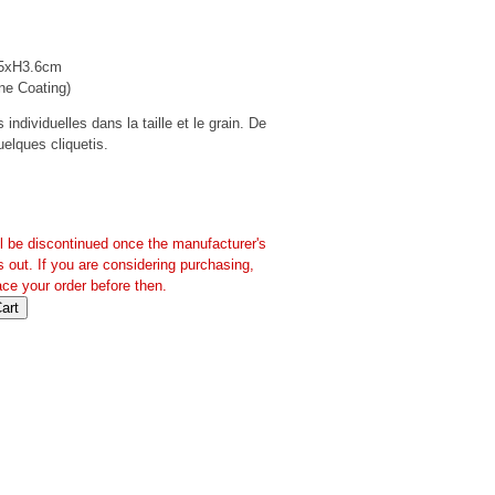
.5xH3.6cm
ne Coating)
individuelles dans la taille et le grain. De
quelques cliquetis.
ll be discontinued once the manufacturer's
s out. If you are considering purchasing,
ace your order before then.