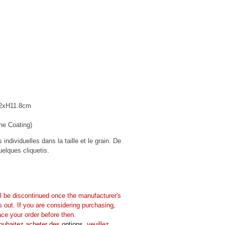
.2xH11.8cm
ne Coating)
individuelles dans la taille et le grain. De
quelques cliquetis.
ll be discontinued once the manufacturer's
s out. If you are considering purchasing,
ace your order before then.
ouhaitez acheter des
options
, veuillez