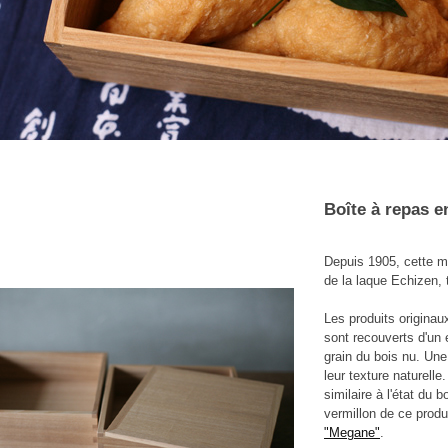
Boîte à repas e
Depuis 1905, cette ma
de la laque Echizen, 
Les produits originau
sont recouverts d'un e
grain du bois nu. Une
leur texture naturelle
similaire à l'état du 
vermillon de ce produ
"Megane"
.