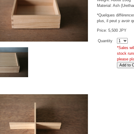
Material: Ash (Uretha
*Quelques différences 
plus, il peut y avoir 
Price: 5,500 JPY
Quantity
*Sales wi
stock run
please pl