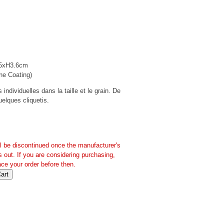
.5xH3.6cm
ne Coating)
individuelles dans la taille et le grain. De
quelques cliquetis.
ll be discontinued once the manufacturer's
s out. If you are considering purchasing,
ace your order before then.