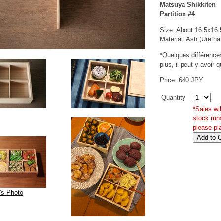
Matsuya Shikkiten
Partition #4
Size: About 16.5x16
Material: Ash (Uretha
*Quelques différences 
plus, il peut y avoir 
Price: 640 JPY
Quantity
*Sales wi
stock run
please pl
's Photo