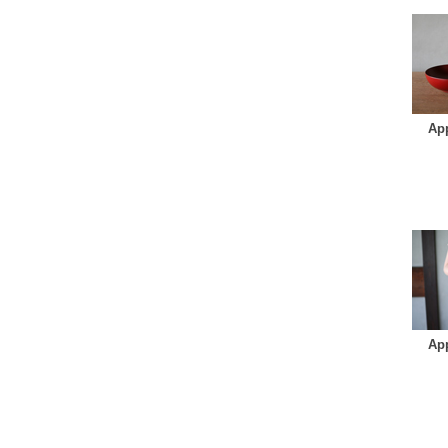
App
App