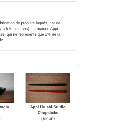
brication de produits laqués, car de
y a 5-6 mille ans). La maison Appi
euse, qui ne représente que 2% de la
le.
tudio
Appi Urushi Studio
l
Chopsticks
~
4,500 JPY