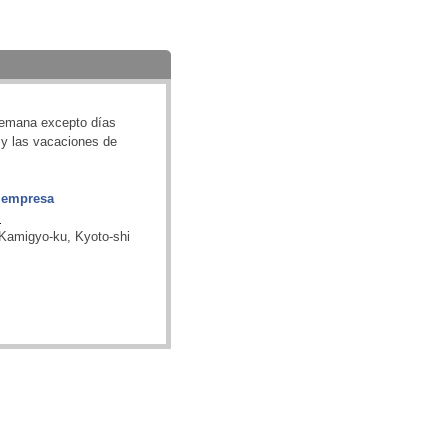
semana excepto días
 y las vacaciones de
a empresa
.
 Kamigyo-ku, Kyoto-shi