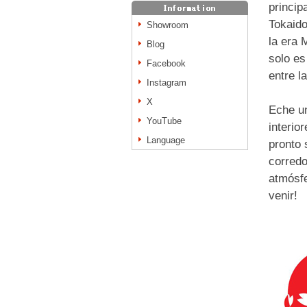
princip
Tokaido
Showroom
la era 
Blog
solo es
Facebook
entre l
Instagram
X
Eche un
YouTube
interio
Language
pronto 
corredo
atmósfe
venir!