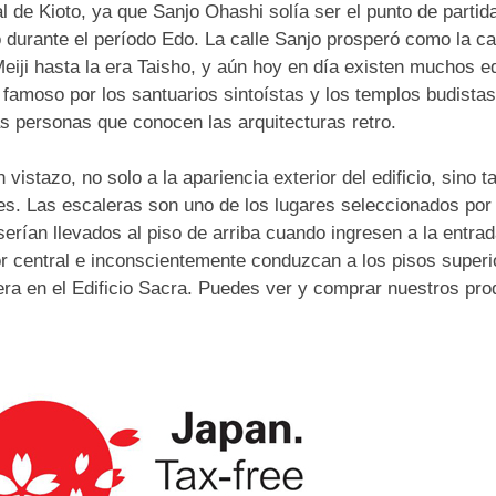
al de Kioto, ya que Sanjo Ohashi solía ser el punto de partid
 durante el período Edo. La calle Sanjo prosperó como la ca
Meiji hasta la era Taisho, y aún hoy en día existen muchos ed
 famoso por los santuarios sintoístas y los templos budista
as personas que conocen las arquitecturas retro.
 vistazo, no solo a la apariencia exterior del edificio, sino
res. Las escaleras son uno de los lugares seleccionados por e
serían llevados al piso de arriba cuando ingresen a la entrad
r central e inconscientemente conduzcan a los pisos superior
ra en el Edificio Sacra. Puedes ver y comprar nuestros prod