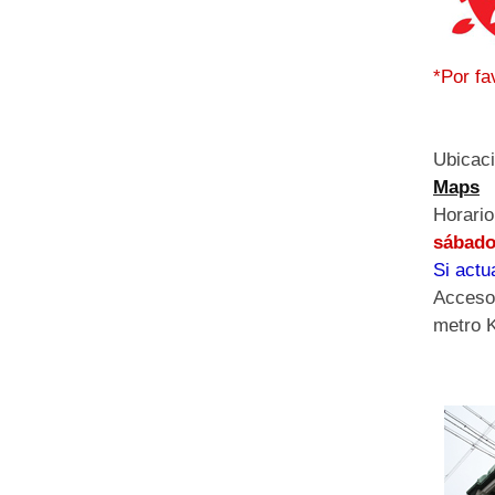
*Por fa
Ubicac
Maps
Horari
sábado
Si actu
Acceso:
metro K