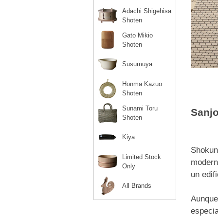
Adachi Shigehisa
Shoten
Gato Mikio
Shoten
Susumuya
Honma Kazuo
Shoten
Sunami Toru
Sanj
Shoten
Kiya
Shokuni
Limited Stock
moderna
Only
un edif
All Brands
Aunque 
especia