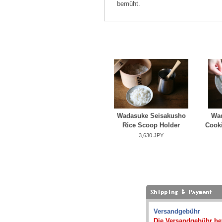
bemüht.
Wadasuke Seisakusho
Wad
Rice Scoop Holder
Cook
3,630 JPY
Versandgebühr
Die Versandgebühr bet