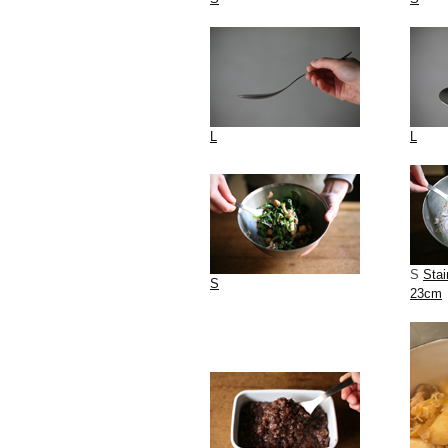
L
L
S
Stai
S
23cm