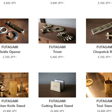
4,400 JPY
3,900 JPY~
3,700 JPY~
FUTAGAMI
FUTAGAMI
FUTAGAM
Bottle Opener
Trivet
Chopstick R
2,700 JPY~
5,400 JPY~
5,700 JPY~
FUTAGAMI
FUTAGAMI
FUTAGAM
chen Knife Stand
Cutting Board Stand
Tool Stan
23,900 JPY
21,600 JPY
14,600 JPY