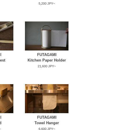
5,200 JPY~
I
FUTAGAMI
est
Kitchen Paper Holder
21,600 JPY~
I
FUTAGAMI
d
Towel Hanger
~
6,600 JPY~