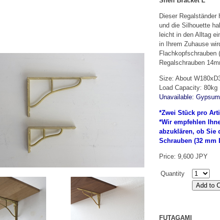
Shelf Bracket L
Dieser Regalständer 
und die Silhouette ha
leicht in den Alltag 
in Ihrem Zuhause wir
Flachkopfschrauben
Regalschrauben 14mm)
Size: About W180x
Load Capacity: 80kg
Unavailable: Gypsum
*Zwei Stück pro Arti
*Wir empfehlen Ihn
abzuklären, ob Sie 
Schrauben (32 mm L
Price: 9,600 JPY
Quantity
FUTAGAMI