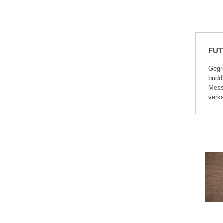
FUT
Gegr
budd
Mess
verka