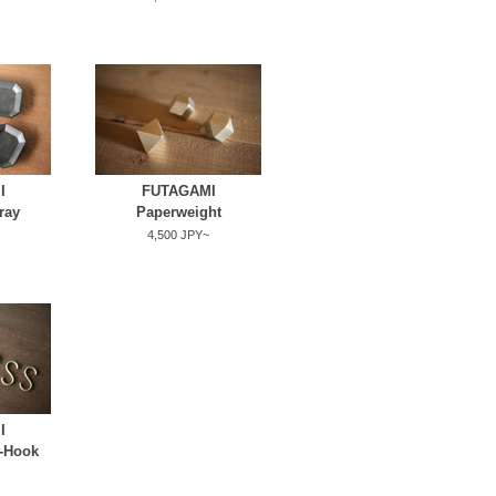
I
FUTAGAMI
ray
Paperweight
4,500 JPY~
I
-Hook