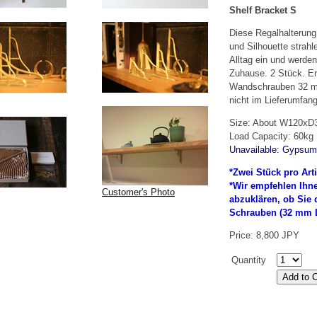
Shelf Bracket S
Diese Regalhalterung
und Silhouette strahl
Alltag ein und werde
Zuhause. 2 Stück. En
Wandschrauben 32 m
nicht im Lieferumfang
Size: About W120x
Load Capacity: 60kg
Unavailable: Gypsum
*Zwei Stück pro Arti
*Wir empfehlen Ihn
Customer's Photo
abzuklären, ob Sie 
Schrauben (32 mm L
Price: 8,800 JPY
Quantity