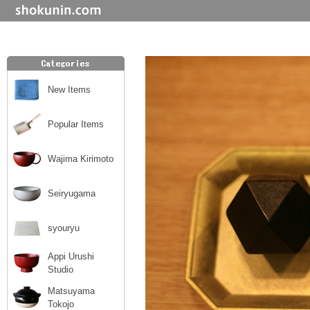
New Items
Popular Items
Wajima Kirimoto
Seiryugama
syouryu
Appi Urushi
Studio
Matsuyama
Tokojo