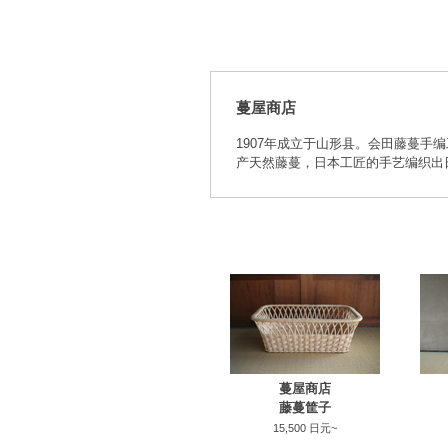
蔓屋商店
1907年成立于山形县。会田藤蔓手编
产天然藤蔓，日本工匠的手艺编织出
蔓屋商店
藤蔓筐子
15,500 日元~