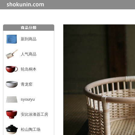
新到商品
人气商品
轮岛桐本
青龙窑
syouryu
安比涂漆器工房
松山陶工场