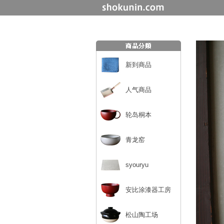
新到商品
人气商品
轮岛桐本
青龙窑
syouryu
安比涂漆器工房
松山陶工场