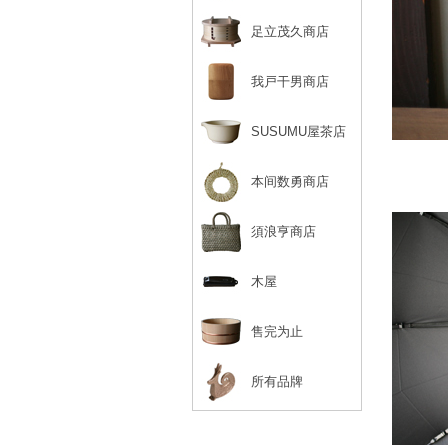
足立茂久商店
我戸干男商店
SUSUMU屋茶店
本间数勇商店
須浪亨商店
木屋
售完为止
所有品牌