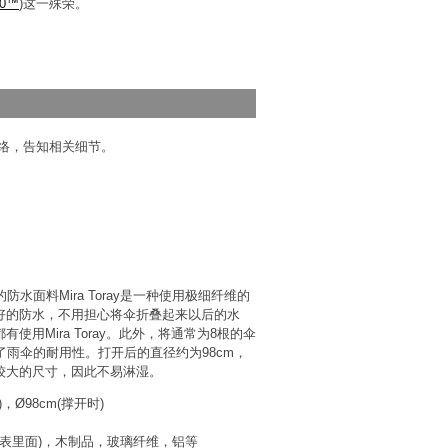
00™
)这一殊荣。
络，告知相关细节。
发的防水面料Mira Toray是一种使用极细纤维的
好的防水，不用担心将伞折叠起来以后的水
使用Mira Toray。此外，将通常为8根的伞
了雨伞的耐用性。打开后的直径约为98cm，
较大的尺寸，因此不易淋湿。
)，Ø98cm(撑开时)
布料表里面)，木制品，玻璃纤维，铝等