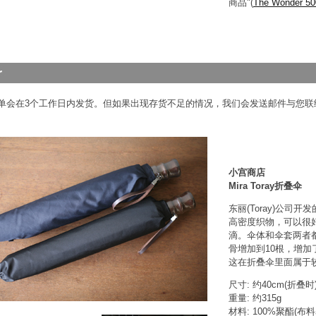
商品"(
The Wonder 5
单会在3个工作日内发货。但如果出现存货不足的情况，我们会发送邮件与您联
小宫商店
Mira Toray折叠伞
东丽(Toray)公司开
高密度织物，可以很
滴。伞体和伞套两者都有
骨增加到10根，增加
这在折叠伞里面属于
尺寸: 约40cm(折叠时
重量: 约315g
材料: 100%聚酯(