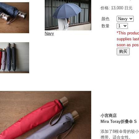
价格: 13,000 日元
颜色
数量
*This produc
Navy
supplies las
soon as poss
小宫商店
Mira Toray折叠伞 S
添加了8根伞骨的较
携带。适合女性。