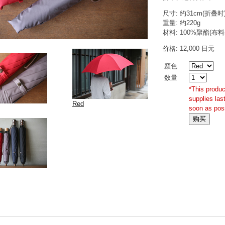
尺寸: 约31cm(折叠时
重量: 约220g
材料: 100%聚酯(
价格: 12,000 日元
颜色
数量
*This produc
supplies las
Red
soon as poss