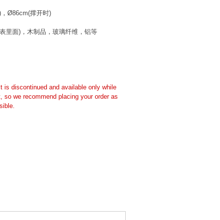
)，Ø86cm(撑开时)
布料表里面)，木制品，玻璃纤维，铝等
t is discontinued and available only while
t, so we recommend placing your order as
ible.