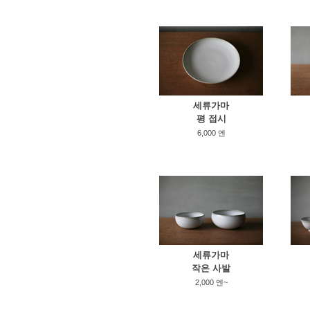
세류가마
평 접시
6,000 엔
세류가마
작은 사발
2,000 엔~