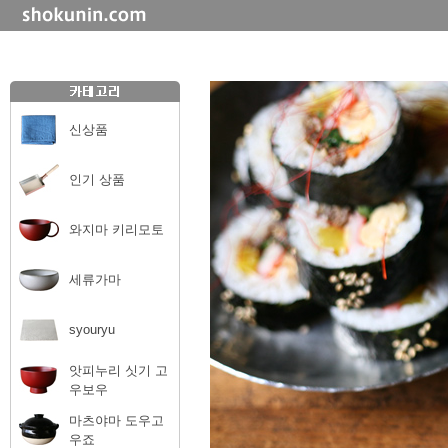
신상품
인기 상품
와지마 키리모토
세류가마
syouryu
앗피누리 싯기 고
우보우
마츠야마 도우고
우죠