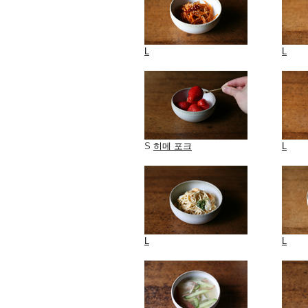
L
L
S
히메 포크
L
L
L