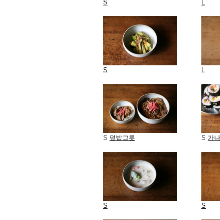
S
L
S
L
S
덮밥그릇
S
가나
S
S