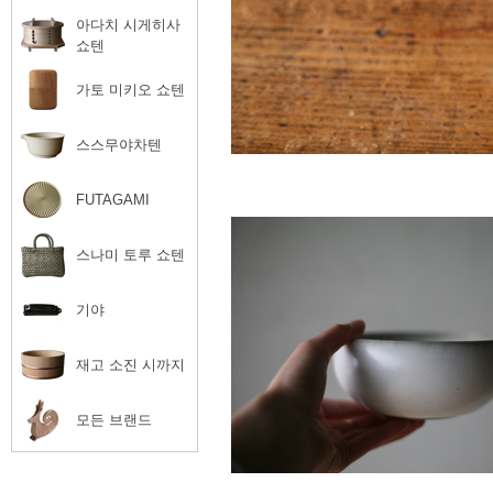
아다치 시게히사
쇼텐
가토 미키오 쇼텐
스스무야차텐
FUTAGAMI
스나미 토루 쇼텐
기야
재고 소진 시까지
모든 브랜드