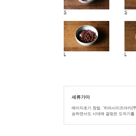
S
S
L
L
세류가마
메이지초기 창립. ‘히라시미즈야키(
승하면서도 시대에 걸맞은 도자기를 