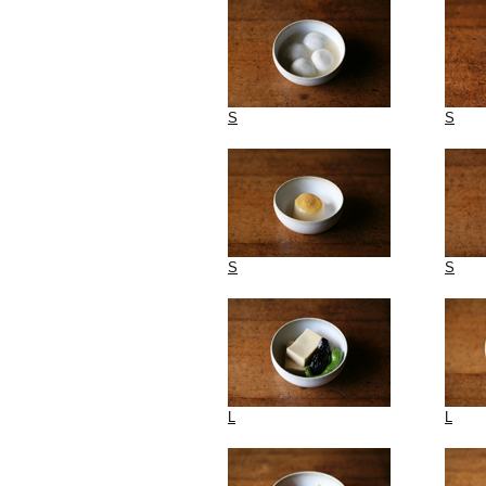
S
S
S
S
L
L