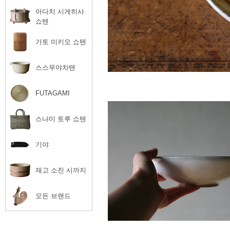
아다치 시게히사
쇼텐
가토 미키오 쇼텐
스스무야차텐
FUTAGAMI
스나미 토루 쇼텐
기야
재고 소진 시까지
모든 브랜드