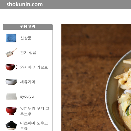
신상품
인기 상품
와지마 키리모토
세류가마
syouryu
앗피누리 싯기 고
우보우
마츠야마 도우고
우죠