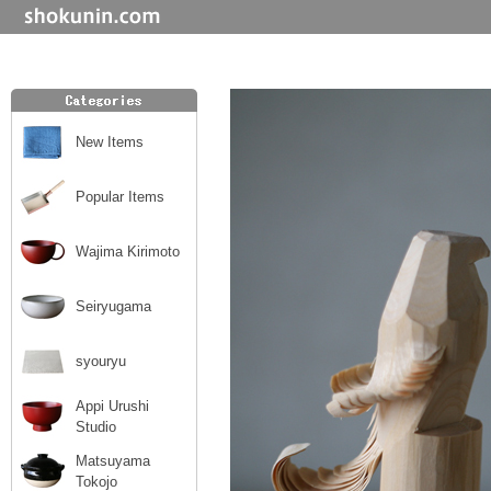
New Items
Popular Items
Wajima Kirimoto
Seiryugama
syouryu
Appi Urushi
Studio
Matsuyama
Tokojo