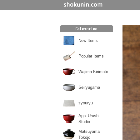
New Items
Popular Items
Wajima Kirimoto
Seiryugama
syouryu
Appi Urushi
Studio
Matsuyama
Tokojo