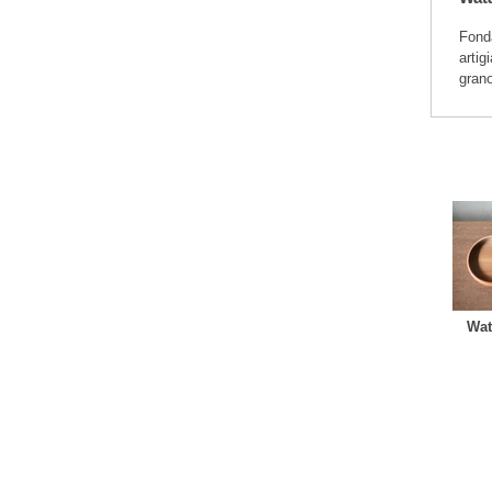
Fonda
artig
grano
Wat