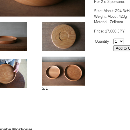
Per 2 o 3 persone.
Size: About Ø24.3x
Weight: About 420g
Material: Zelkova
Price: 17,000 JPY
Quantity
S/L
anabe Mokkogei