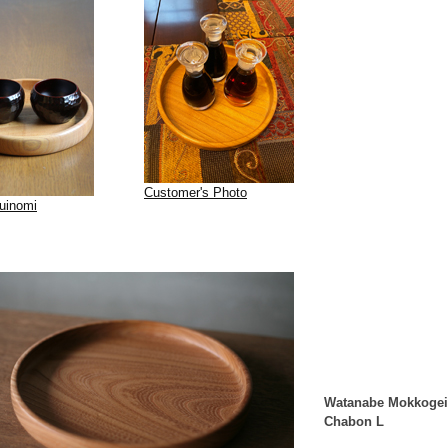
Customer's Photo
uinomi
Watanabe Mokkogei
Chabon L