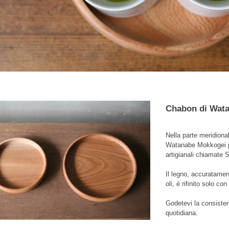
Chabon di Wat
Nella parte meridiona
Watanabe Mokkogei pr
artigianali chiamate 
Il legno, accuratamen
oli, è rifinito solo c
Godetevi la consistenz
quotidiana.