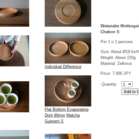
Watanabe Mokkogei
Chabon S
Per 1 o 2 persone.
Size: About Ø19.5x
Weight: About 220g
Material: Zelkova
Individual Difference
Price: 7,000 JPY
Quantity
Flat Bottom Evaporating
Dish 90mm
Matcha
Guinomi S