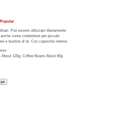
Popular
dinari. Può essere utilizzato liberamente.
o anche come contenitore per piccole
rani e bustine di tè. Con coperchio interno.
80mm
s About 120g, Coffee Beans About 80g