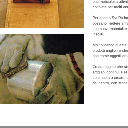
una meticolosa attivita
coltivate per molti an
Per questo SyuRo ha de
possano mettere a frut
con nuovi materiali e 
insoliti.
Moltiplicando queste 
prodotti migliori e ch
non come oggetti artig
Creare oggetti che si
artigiani continui a e
continuera a creare, o
del centro, con stori