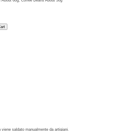
s About 60g, Coffee Beans About 50g
 viene saldato manualmente da artigiani.