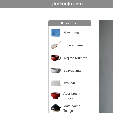
New Items
Popular Items
Wajima Kirimoto
Seiryugama
syouryu
Appi Urushi
Studio
Matsuyama
Tokojo