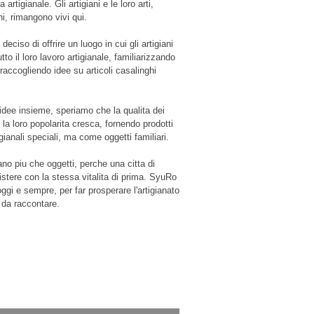
 artigianale. Gli artigiani e le loro arti,
ni, rimangono vivi qui.
ciso di offrire un luogo in cui gli artigiani
to il loro lavoro artigianale, familiarizzando
raccogliendo idee su articoli casalinghi
idee insieme, speriamo che la qualita dei
e la loro popolarita cresca, fornendo prodotti
ianali speciali, ma come oggetti familiari.
ano piu che oggetti, perche una citta di
sistere con la stessa vitalita di prima. SyuRo
ggi e sempre, per far prosperare l'artigianato
e da raccontare.