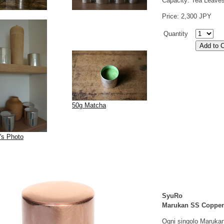
Capacity: Tea Leave
Price: 2,300 JPY
Quantity
50g Matcha
's Photo
SyuRo
Marukan SS Copper
Ogni singolo Marukan