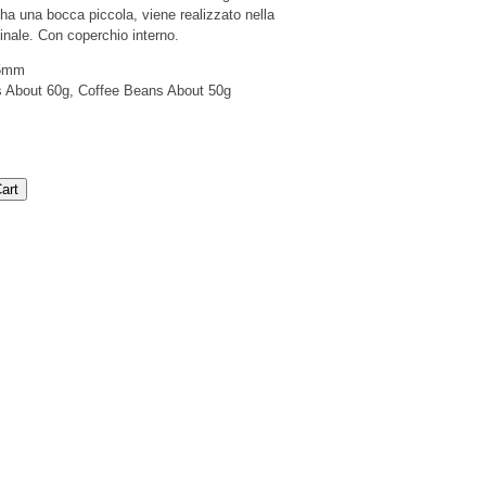
ha una bocca piccola, viene realizzato nella
nale. Con coperchio interno.
65mm
s About 60g, Coffee Beans About 50g