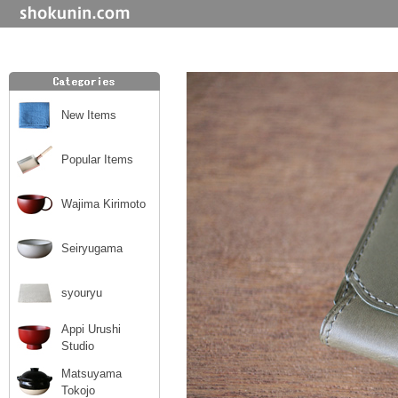
New Items
Popular Items
Wajima Kirimoto
Seiryugama
syouryu
Appi Urushi
Studio
Matsuyama
Tokojo