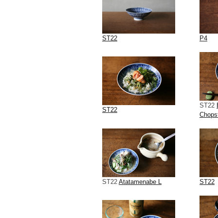
ST22
P4
ST22
ST22
Chops
ST22
Atatamenabe L
ST22