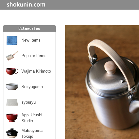
New Items
Popular Items
Wajima Kirimoto
Seiryugama
syouryu
Appi Urushi
Studio
Matsuyama
Tokojo