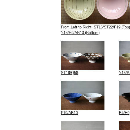
From Left to Right: ST16/ST22/F19 (Top)
Y15/H9/AB10 (Bottom)
ST16/Q58
Y15/P
F19/AB10
E4/H9