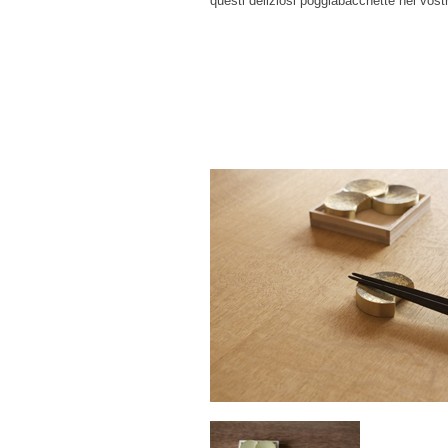
questi deliziosi poggiabacchette nel vostr