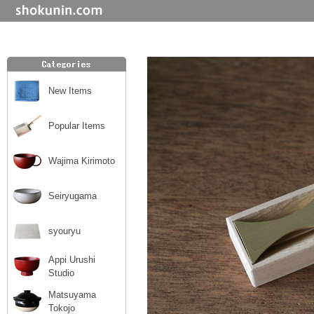
New Items
Popular Items
Wajima Kirimoto
Seiryugama
syouryu
Appi Urushi
Studio
Matsuyama
Tokojo