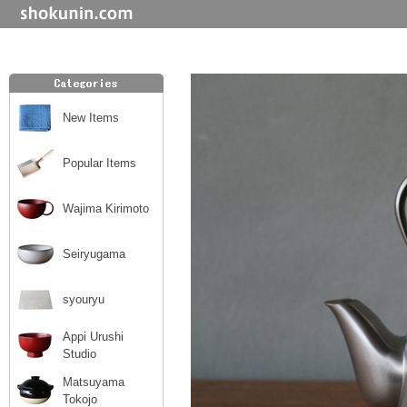
New Items
Popular Items
Wajima Kirimoto
Seiryugama
syouryu
Appi Urushi
Studio
Matsuyama
Tokojo