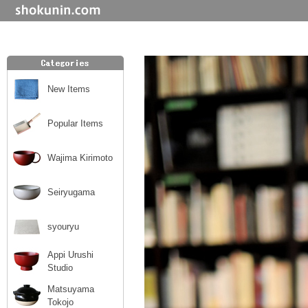
New Items
Popular Items
Wajima Kirimoto
Seiryugama
syouryu
Appi Urushi
Studio
Matsuyama
Tokojo