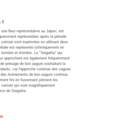
 3
, une fleur représentative au Japon, ont
quemment représentées après la période
e cerisier sont exprimées en utilisant deux
pétale est représenté rythmiquement en
e lumière et d'ombre. La "Seigaiha" qui
qui approchent est également fréquemment
 de présage de bon augure souhaitant la
ndants, car l'approche continue des vagues
it des événements de bon augure continus.
ent fini en fusionnant joliment les
 cerisier qui sont magnifiquement
rce de Seigaiha.
le