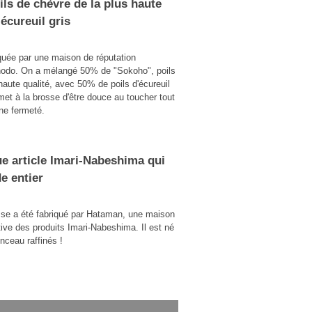
ls de chèvre de la plus haute
 écureuil gris
iquée par une maison de réputation
uhodo. On a mélangé 50% de "Sokoho", poils
haute qualité, avec 50% de poils d'écureuil
et à la brosse d'être douce au toucher tout
ne fermeté.
e article Imari-Nabeshima qui
e entier
se a été fabriqué par Hataman, une maison
tive des produits Imari-Nabeshima. Il est né
nceau raffinés !