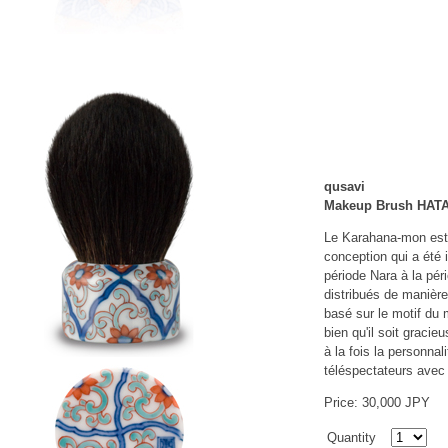
qusavi
Makeup Brush HATA
Le Karahana-mon est u
conception qui a été 
période Nara à la pér
distribués de manièr
basé sur le motif du
bien qu'il soit gra
à la fois la personnali
téléspectateurs avec 
Price: 30,000 JPY
Quantity