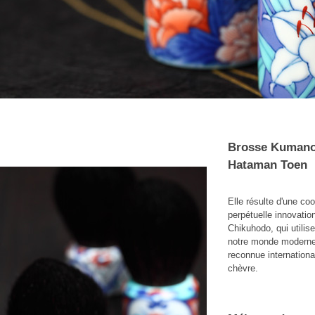
Brosse Kumano
Hataman Toen
Elle résulte d'une co
perpétuelle innovati
Chikuhodo, qui utilise
notre monde moderne.
reconnue internationa
chèvre.