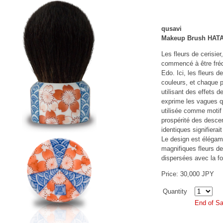
qusavi
Makeup Brush HATA
Les fleurs de cerisier
commencé à être fré
Edo. Ici, les fleurs d
couleurs, et chaque 
utilisant des effets d
exprime les vagues 
utilisée comme motif
prospérité des desce
identiques signifiera
Le design est élégamm
magnifiques fleurs de
dispersées avec la fo
Price: 30,000 JPY
Quantity
End of Sa