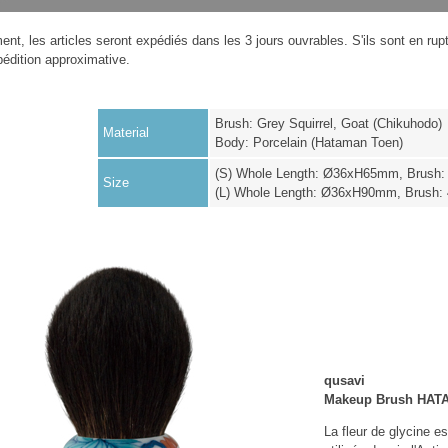
nt, les articles seront expédiés dans les 3 jours ouvrables. S'ils sont en ru
pédition approximative.
Brush: Grey Squirrel, Goat (Chikuhodo)
Material
Body: Porcelain (Hataman Toen)
(S) Whole Length: Ø36xH65mm, Brush
Size
(L) Whole Length: Ø36xH90mm, Brush
qusavi
Makeup Brush HATA
La fleur de glycine e