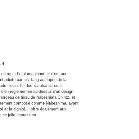
 4
n motif floral imaginaire et c'est une
introduite par les Tang au Japon de la
iode Heian. Ici, les Karahanas sont
e bien réglementée au-dessus d'un design
 morceau de tissu de Nabeshima Chintz, et
cieusement composé comme Nabeshima, ayant
té et la dignité, il offre également aux
une jolie impression.