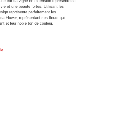
quité car sa vigne en extension représenterait
 vie et une beauté fortes. Utilisant les
esign représente parfaitement les
ria Flower, représentant ses fleurs qui
t et leur noble ton de couleur.
le