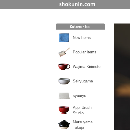
New Items
Popular Items
Wajima Kirimoto
Seiryugama
syouryu
Appi Urushi
Studio
Matsuyama
Tokojo