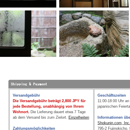
Versandgebühr
Geschäftszeiten
Die Versandgebühr beträgt 2,800 JPY für
11:00-18:00 Uhr a
jede Bestellung, unabhängig von Ihrem
japanischen Feiert
Wohnort.
Die Lieferung dauert etwa 7 Tage
ab dem Versand bis zum Zielort.
Einzelheiten
Informationen üb
Shokunin.com, Inc
Zahlungsmöglichkeiten
795-2 Fujinokicho,