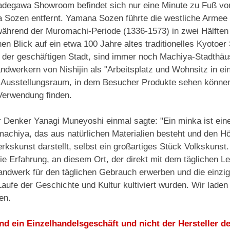
adegawa Showroom befindet sich nur eine Minute zu Fuß vo
Sozen entfernt. Yamana Sozen führte die westliche Armee 
ährend der Muromachi-Periode (1336-1573) in zwei Hälften 
en Blick auf ein etwa 100 Jahre altes traditionelles Kyotoer 
 der geschäftigen Stadt, sind immer noch Machiya-Stadthäus
andwerkern von Nishijin als "Arbeitsplatz und Wohnsitz in e
 Ausstellungsraum, in dem Besucher Produkte sehen können, 
Verwendung finden.
 Denker Yanagi Muneyoshi einmal sagte: "Ein minka ist ein
 machiya, das aus natürlichen Materialien besteht und den Hö
kskunst darstellt, selbst ein großartiges Stück Volkskunst.
ie Erfahrung, an diesem Ort, der direkt mit dem täglichen L
ndwerk für den täglichen Gebrauch erwerben und die einzig
Laufe der Geschichte und Kultur kultiviert wurden. Wir laden 
en.
ind ein Einzelhandelsgeschäft und nicht der Hersteller d