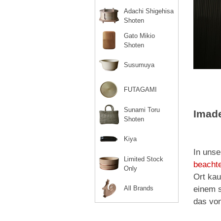
Adachi Shigehisa
Shoten
Gato Mikio
Shoten
Susumuya
FUTAGAMI
Sunami Toru
Imad
Shoten
Kiya
In unse
Limited Stock
beachte
Only
Ort kau
All Brands
einem s
das von