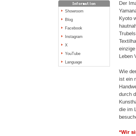
Der Im
Yamana 
Showroom
Kyoto w
Blog
hautnah
Facebook
Trubels
Instagram
Textilh
X
einzige
YouTube
Leben 
Language
Wie der
ist ein
Handwer
durch d
Kunstha
die im 
besuch
*Wir s