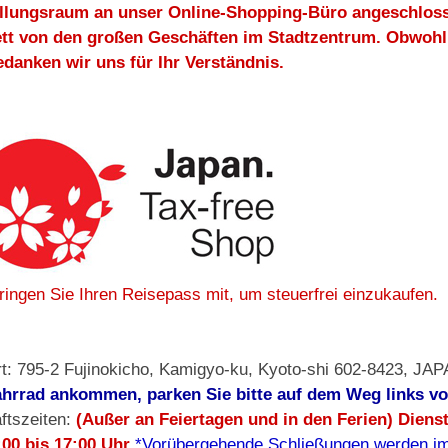
llungsraum an unser Online-Shopping-Büro angeschlossen
tt von den großen Geschäften im Stadtzentrum. Obwohl 
edanken wir uns für Ihr Verständnis.
bringen Sie Ihren Reisepass mit, um steuerfrei einzukaufen.
t: 795-2 Fujinokicho, Kamigyo-ku, Kyoto-shi 602-8423, JA
hrrad ankommen, parken Sie bitte auf dem Weg links 
ftszeiten:
(Außer an Feiertagen und in den Ferien) Dien
:00 bis 17:00 Uhr
*Vorübergehende Schließungen werden im