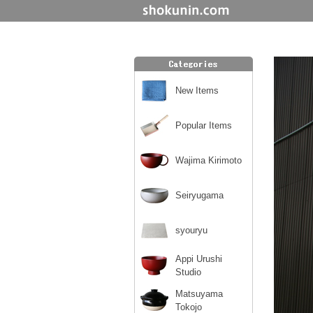
New Items
Popular Items
Wajima Kirimoto
Seiryugama
syouryu
Appi Urushi
Studio
Matsuyama
Tokojo