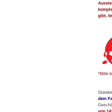
Ausste
komple
gibt, b
*Bitte 
Standor
dem Fa
Geschä
von 14