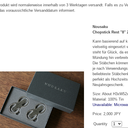
odukt wird normalerweise innerhalb von 3 Werktagen versandt. Falls es zu
das voraussichtliche Versanddatum informiert.
Nousaku
Chopstick Rest "8" 
Kann basierend auf kr
vielseitig eingesetzt
steht für Glück, da e
Mündung hin verbreit
Die Stäbchen können 
je nach Verwendungs
beliebteste Stäbchenh
perfekt als Hochzei
Neujahrsgeschenk.
Size: About H3xW5
Material: 100% Tin
Unavailable: Microw
Price: 2,000 JPY
Quantity