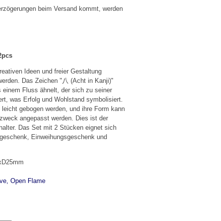
 Verzögerungen beim Versand kommt, werden
2pcs
eativen Ideen und freier Gestaltung
 werden. Das Zeichen "八 (Acht in Kanji)"
s einem Fluss ähnelt, der sich zu seiner
ert, was Erfolg und Wohlstand symbolisiert.
leicht gebogen werden, und ihre Form kann
zweck angepasst werden. Dies ist der
alter. Das Set mit 2 Stücken eignet sich
tsgeschenk, Einweihungsgeschenk und
2xD25mm
ave, Open Flame