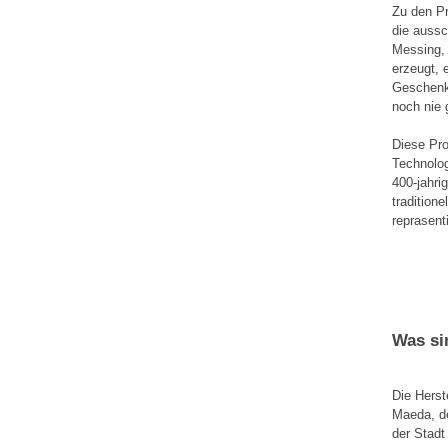
Zu den Pr
die aussc
Messing,
erzeugt, 
Geschenk 
noch nie 
Diese Pro
Technolog
400-jahri
tradition
reprasenti
Was si
Die Herst
Maeda, de
der Stad