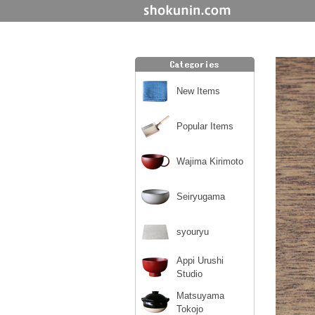
New Items
Popular Items
Wajima Kirimoto
Seiryugama
syouryu
Appi Urushi
Studio
Matsuyama
Tokojo