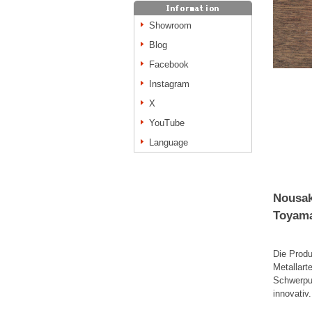
Showroom
Blog
Facebook
Instagram
X
YouTube
Language
Nousak
Toyam
Die Produ
Metallart
Schwerpun
innovativ.