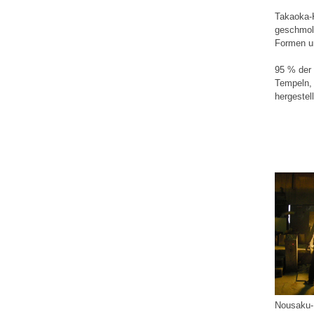
Takaoka-K
geschmol
Formen un
95 % der 
Tempeln, 
hergestell
Nousaku-P