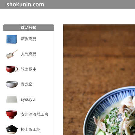
新到商品
人气商品
轮岛桐本
青龙窑
syouryu
安比涂漆器工房
松山陶工场