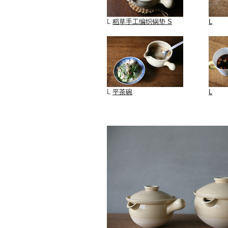
L
稻草手工编织锅垫 S
L
L
平茶碗
L