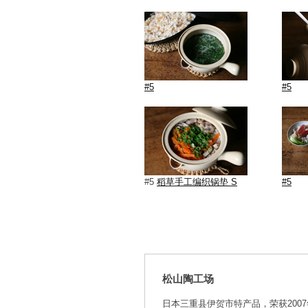
#5
#5
#5
稻草手工编织锅垫 S
#5
松山陶工场
日本三重县伊贺市特产品，荣获20