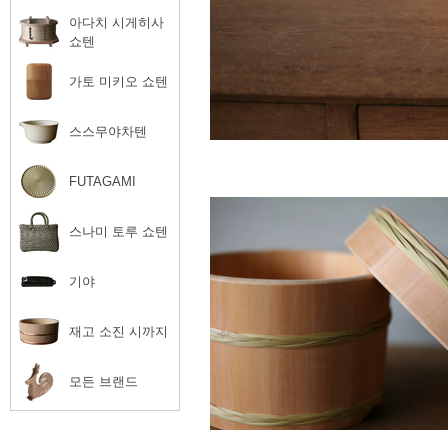
아다치 시게히사
쇼텐
가토 미키오 쇼텐
스스무야차텐
FUTAGAMI
스나미 토루 쇼텐
기야
재고 소진 시까지
모든 브랜드