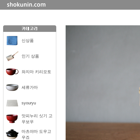
신상품
인기 상품
와지마 키리모토
세류가마
syouryu
앗피누리 싯기 고
우보우
마츠야마 도우고
우죠