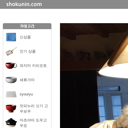
신상품
인기 상품
와지마 키리모토
세류가마
syouryu
앗피누리 싯기 고
우보우
마츠야마 도우고
우죠