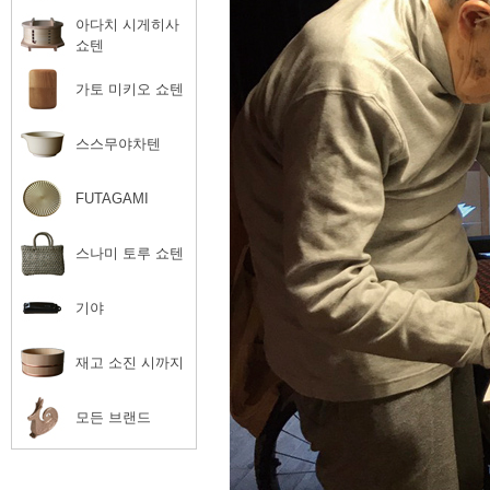
아다치 시게히사
쇼텐
가토 미키오 쇼텐
스스무야차텐
FUTAGAMI
스나미 토루 쇼텐
기야
재고 소진 시까지
모든 브랜드