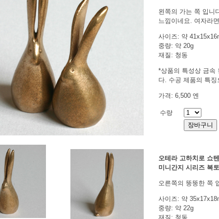
왼쪽의 가는 쪽 입니
느낌이네요. 여자라면
사이즈: 약 41x15x1
중량: 약 20g
재질: 청동
*상품의 특성상 금속 
다. 수공 제품의 특
가격: 6,500 엔
수량
오테라 고하치로 쇼
미니간지 시리즈 복토끼
오른쪽의 뚱뚱한 쪽 
사이즈: 약 35x17x1
중량: 약 22g
재질: 청동