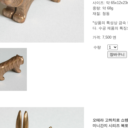
사이즈: 약 65x12x2
중량: 약 68g
재질: 청동
*상품의 특성상 금속 
다. 수공 제품의 특
가격: 7,500 엔
수량
오테라 고하치로 쇼
미니간지 시리즈 복토끼