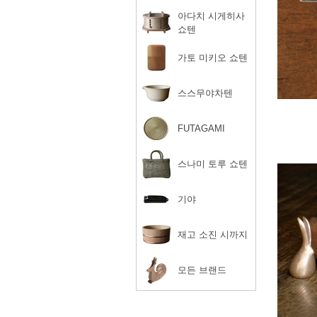
아다치 시게히사
쇼텐
가토 미키오 쇼텐
스스무야차텐
FUTAGAMI
스나미 토루 쇼텐
기야
재고 소진 시까지
모든 브랜드