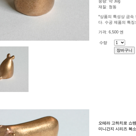
중량: 약 30g
재질: 청동
*상품의 특성상 금속 
다. 수공 제품의 특
가격: 6,500 엔
수량
오테라 고하치로 쇼
미니간지 시리즈 복소