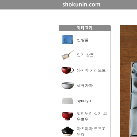
신상품
인기 상품
와지마 키리모토
세류가마
syouryu
앗피누리 싯기 고
우보우
마츠야마 도우고
우죠