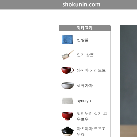
신상품
인기 상품
와지마 키리모토
세류가마
syouryu
앗피누리 싯기 고
우보우
마츠야마 도우고
우죠