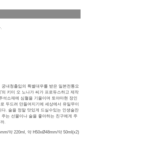
.
3 대 궁내청출입의 특별대우를 받은 일본전통요
리'의 키미 오 노나가 씨가 프로듀스하고 제작
 주석소재에 심혈을 기울이며 토야마현 장인
치로 두드려 만들여지기에 세상에서 유일무이
니다. 술을 정말 맛있게 드실수있는 인생술잔
 주는 선물이나 술을 좋아하는 친구에게 주
까.
m/약 220ml, 약 H50xØ48mm/약 50ml(x2)