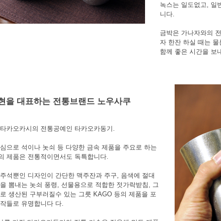
녹스는 일도없고, 일
니다.
금박은 가나자와의 전
자 한잔 하실 때는 물
함께 좋은 시간을 보
현을 대표하는 전통브랜드 노우사쿠
 타카오카시의 전통공예인 타카오카동기.
심으로 석이나 놋쇠 등 다양한 금속 제품을 주요로 하는
의 제품은 전통적이면서도 독특합니다.
주석뿐인 디자인이 간단한 맥주잔과 주구, 음색에 절대
을 뽐내는 놋쇠 풍령, 선물용으로 적합한 젓가락받침, 그
로 생산된 구부러질수 있는 그릇 KAGO 등의 제품을 포
작들로 유명합니다 다.