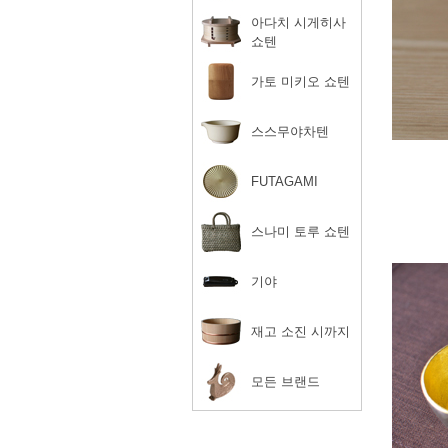
아다치 시게히사
쇼텐
가토 미키오 쇼텐
스스무야차텐
FUTAGAMI
스나미 토루 쇼텐
기야
재고 소진 시까지
모든 브랜드