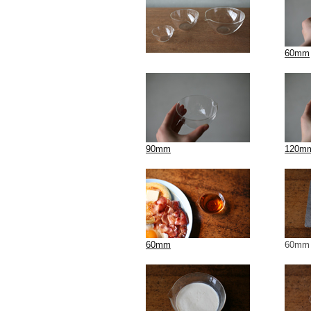
60mm
90mm
120m
60mm
60m