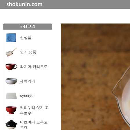
신상품
인기 상품
와지마 키리모토
세류가마
syouryu
앗피누리 싯기 고
우보우
마츠야마 도우고
우죠