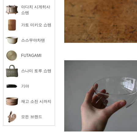
아다치 시게히사
쇼텐
가토 미키오 쇼텐
스스무야차텐
FUTAGAMI
스나미 토루 쇼텐
기야
재고 소진 시까지
모든 브랜드