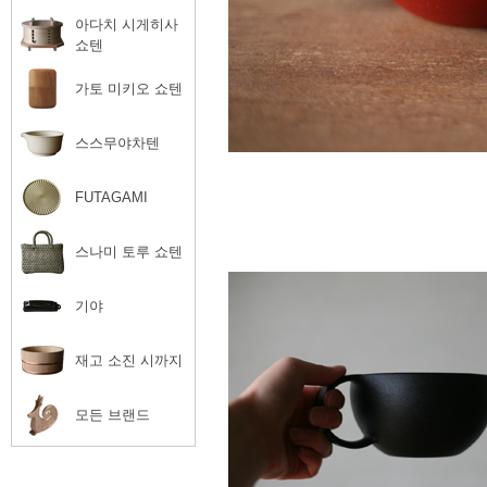
아다치 시게히사
쇼텐
가토 미키오 쇼텐
스스무야차텐
FUTAGAMI
스나미 토루 쇼텐
기야
재고 소진 시까지
모든 브랜드