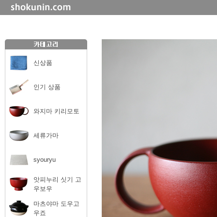
신상품
인기 상품
와지마 키리모토
세류가마
syouryu
앗피누리 싯기 고
우보우
마츠야마 도우고
우죠