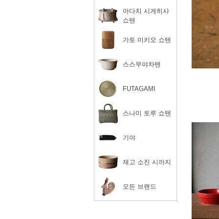
아다치 시게히사
쇼텐
가토 미키오 쇼텐
스스무야차텐
FUTAGAMI
스나미 토루 쇼텐
기야
재고 소진 시까지
모든 브랜드