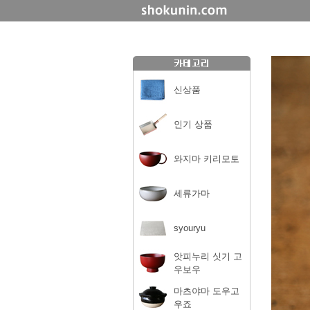
신상품
인기 상품
와지마 키리모토
세류가마
syouryu
앗피누리 싯기 고
우보우
마츠야마 도우고
우죠