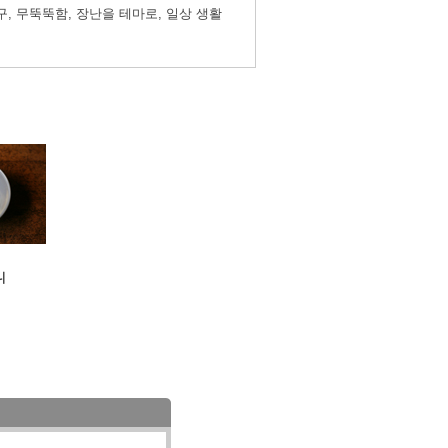
, 무뚝뚝함, 장난을 테마로, 일상 생활
니