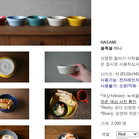
HASAMI
블록볼 미니
선명한 컬러가 식탁을
은 접시로 사용하십시
사이즈: 약 Ø120xH4
사용가능: 전자레인
사용불가: 오븐/직화
*색상Yellow는 녹
까운 색상 사진 확인
*Red는 보다 선명한
*Blue는 표면에 작
가격: 2,000 엔
색깔