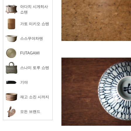
아다치 시게히사
쇼텐
가토 미키오 쇼텐
스스무야차텐
FUTAGAMI
스나미 토루 쇼텐
기야
재고 소진 시까지
모든 브랜드