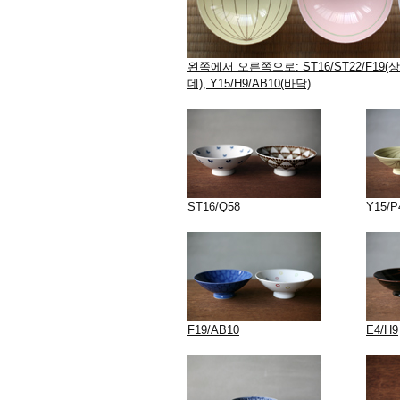
왼쪽에서 오른쪽으로: ST16/ST22/F19(상단
데), Y15/H9/AB10(바닥)
ST16/Q58
Y15/P
F19/AB10
E4/H9