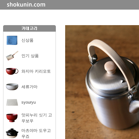
신상품
인기 상품
와지마 키리모토
세류가마
syouryu
앗피누리 싯기 고
우보우
마츠야마 도우고
우죠