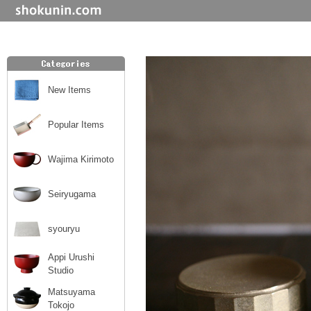
New Items
Popular Items
Wajima Kirimoto
Seiryugama
syouryu
Appi Urushi
Studio
Matsuyama
Tokojo