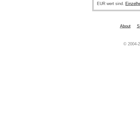
EUR wert sind.
Einzelh
About
S
© 2004-2