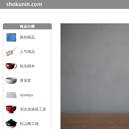
新到商品
人气商品
轮岛桐本
青龙窑
syouryu
安比涂漆器工房
松山陶工场