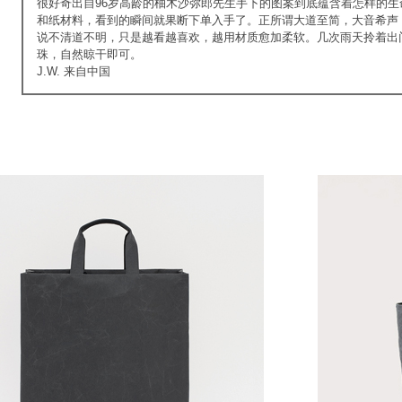
很好奇出自96岁高龄的柚木沙弥郎先生手下的图案到底蕴含着怎样的
和纸材料，看到的瞬间就果断下单入手了。正所谓大道至简，大音希声
说不清道不明，只是越看越喜欢，越用材质愈加柔软。几次雨天拎着出
珠，自然晾干即可。
J.W. 来自中国