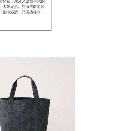
生命体悟，此外又是最钟意的
，大象无形。然而年龄尚浅
门被淋湿后，只需擦掉水