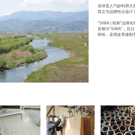
深泽直人巧妙利用大
其立为品牌特点设计
"SIWA | 纸和"
音都为"SIWA"，
和纸，采用皮革缝制