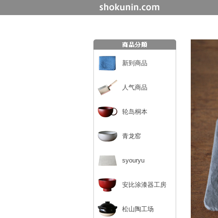
新到商品
人气商品
轮岛桐本
青龙窑
syouryu
安比涂漆器工房
松山陶工场